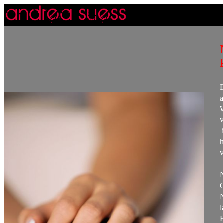
E
a
i
h
G
l