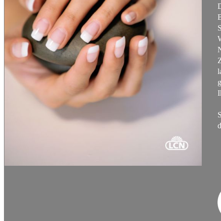
D
B
S
N
l
g
I
d